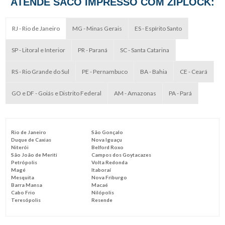
ATENDE SACO IMPRESSO COM ZIPLOCK:
RJ - Rio de Janeiro
MG - Minas Gerais
ES - Espírito Santo
SP - Litoral e Interior
PR - Paraná
SC - Santa Catarina
RS - Rio Grande do Sul
PE - Pernambuco
BA - Bahia
CE - Ceará
GO e DF - Goiás e Distrito Federal
AM - Amazonas
PA - Pará
Rio de Janeiro
São Gonçalo
Duque de Caxias
Nova Iguaçu
Niterói
Belford Roxo
São João de Meriti
Campos dos Goytacazes
Petrópolis
Volta Redonda
Magé
Itaboraí
Mesquita
Nova Friburgo
Barra Mansa
Macaé
Cabo Frio
Nilópolis
Teresópolis
Resende