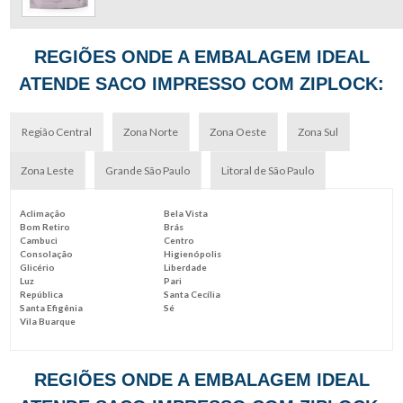
REGIÕES ONDE A EMBALAGEM IDEAL
ATENDE SACO IMPRESSO COM ZIPLOCK:
Região Central
Zona Norte
Zona Oeste
Zona Sul
Zona Leste
Grande São Paulo
Litoral de São Paulo
Aclimação
Bela Vista
Bom Retiro
Brás
Cambuci
Centro
Consolação
Higienópolis
Glicério
Liberdade
Luz
Pari
República
Santa Cecília
Santa Efigênia
Sé
Vila Buarque
REGIÕES ONDE A EMBALAGEM IDEAL