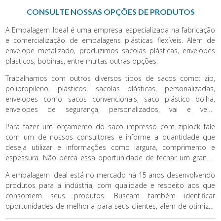
desses aspectos otimizam tempo e dinheiro para sua empresa
CONSULTE NOSSAS OPÇÕES DE PRODUTOS
e pode ser um ótimo investimento.
A Embalagem Ideal é uma empresa especializada na fabricação
e comercialização de embalagens plásticas flexíveis. Além de
envelope metalizado, produzimos sacolas plásticas, envelopes
plásticos, bobinas, entre muitas outras opções.
Trabalhamos com outros diversos tipos de sacos como: zip,
polipropileno, plásticos, sacolas plásticas, personalizadas,
envelopes como sacos convencionais, saco plástico bolha,
envelopes de segurança, personalizados, vai e vem,
personalizados, reciclados e muitos outros que podem compor
Para fazer um orçamento do saco impresso com ziplock fale
seu estoque de produtos industriais.
com um de nossos consultores e informe a quantidade que
deseja utilizar e informações como largura, comprimento e
espessura. Não perca essa oportunidade de fechar um grande
negócio conosco.
A embalagem ideal está no mercado há 15 anos desenvolvendo
produtos para a indústria, com qualidade e respeito aos que
consomem seus produtos. Buscam também identificar
oportunidades de melhoria para seus clientes, além de otimizar
custos e agilizar produtos negociados. É uma das empresas