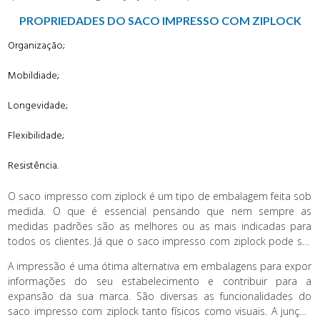
saco impresso com ziplock devem chegar até o consumidor final
PROPRIEDADES DO SACO IMPRESSO COM ZIPLOCK
com o máximo de qualidade e praticidade.
Organização;
Mobildiade;
Longevidade;
Flexibilidade;
Resistência.
O saco impresso com ziplock é um tipo de embalagem feita sob
medida. O que é essencial pensando que nem sempre as
medidas padrões são as melhores ou as mais indicadas para
todos os clientes. Já que o saco impresso com ziplock pode ser
usado por diversos segmentos por proporcionar um alto índice
A impressão é uma ótima alternativa em embalagens para expor
de resultado.
informações do seu estabelecimento e contribuir para a
expansão da sua marca. São diversas as funcionalidades do
saco impresso com ziplock tanto físicos como visuais. A junção