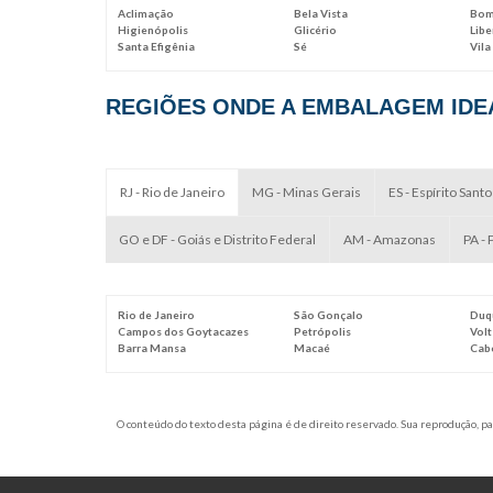
Aclimação
Bela Vista
Bom
Higienópolis
Glicério
Lib
Santa Efigênia
Sé
Vila
REGIÕES ONDE A EMBALAGEM IDEA
RJ - Rio de Janeiro
MG - Minas Gerais
ES - Espírito Santo
GO e DF - Goiás e Distrito Federal
AM - Amazonas
PA - 
Rio de Janeiro
São Gonçalo
Duq
Campos dos Goytacazes
Petrópolis
Vol
Barra Mansa
Macaé
Cab
O conteúdo do texto desta página é de direito reservado. Sua reprodução, par