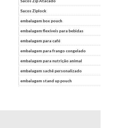
Sacos Zip Atacado
Sacos Ziplock
embalagem box pouch
embalagem flexíveis para bebidas
embalagem para café
embalagem para frango congelado
embalagem para nutrição animal
embalagem sachê personalizado
embalagem stand up pouch
embalagem stand up pouch
personalizada
embalagens laminadas para alimentos
embalagens metalizadas café
embalagens para frigoríficos