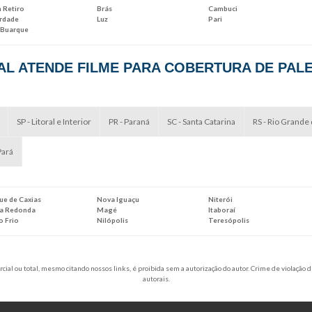
 Retiro
Brás
Cambuci
erdade
Luz
Pari
 Buarque
L ATENDE FILME PARA COBERTURA DE PALE
SP - Litoral e Interior
PR - Paraná
SC - Santa Catarina
RS - Rio Grande 
Pará
ue de Caxias
Nova Iguaçu
Niterói
ta Redonda
Magé
Itaboraí
o Frio
Nilópolis
Teresópolis
cial ou total, mesmo citando nossos links, é proibida sem a autorização do autor. Crime de violação d
autorais
.