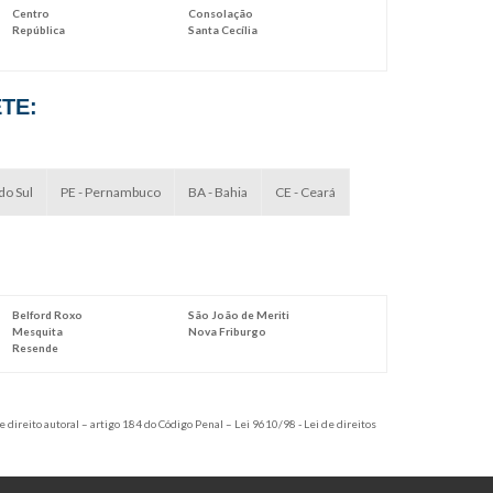
personalizada
Centro
Consolação
República
Santa Cecília
embalagem vácuo personalizada
saco stand up pouch
TE:
saco stand up pouch metalizado
saco stand up pouch transparente
do Sul
PE - Pernambuco
BA - Bahia
CE - Ceará
stand up pouch personalizado
Belford Roxo
São João de Meriti
Mesquita
Nova Friburgo
Resende
e direito autoral – artigo 184 do Código Penal –
Lei 9610/98 - Lei de direitos