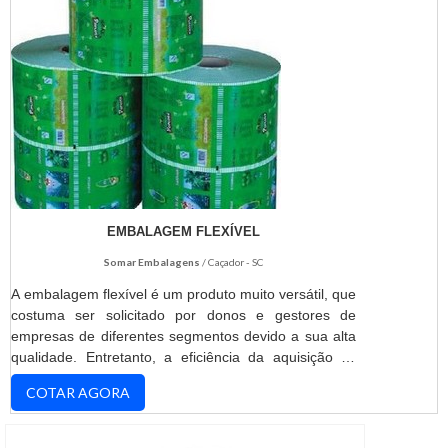
EMBALAGEM FLEXÍVEL
Somar Embalagens
/ Caçador - SC
A embalagem flexível é um produto muito versátil, que
costuma ser solicitado por donos e gestores de
empresas de diferentes segmentos devido a sua alta
qualidade. Entretanto, a eficiência da aquisição só
será definitiva para os clientes que prezarem pela
COTAR AGORA
ótima relação custo-benefício ao invés do preço mais
baixo. INFORMAÇÕES IMPORTANTES SOBRE O
PRODUTOIdentificado como uma embalagem