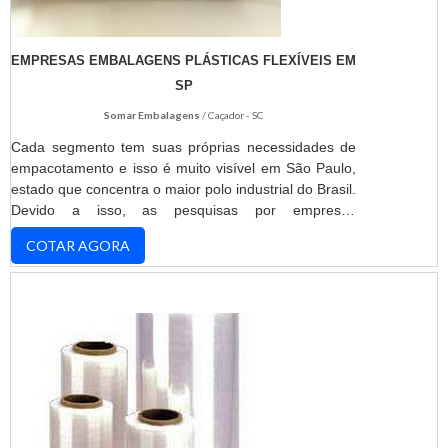
EMPRESAS EMBALAGENS PLÁSTICAS FLEXÍVEIS EM
SP
Somar Embalagens
/ Caçador - SC
Cada segmento tem suas próprias necessidades de
empacotamento e isso é muito visível em São Paulo,
estado que concentra o maior polo industrial do Brasil.
Devido a isso, as pesquisas por empresas
embalagens plásticas flexíveis em SP que
COTAR AGORA
desenvolvam projetos personalizados é muito
comum.DETALHES IMPORTANTES SOBRE O
PRODUTOApresentando como características
primordiais fatores como atoxidade, alta resistência e
praticidade de manuseio, os ...