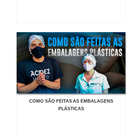
adubos, linhas pets, brinquedos, materiais de
construção, entre outros.EMBALAGENS PLÁSTICAS
PARA INDÚSTRIA DE ALTA QUALIDADENa Somar
Embalagens as melhores opções sempre estão à sua
espera quando precisar de soluções para
embalagens plásticas e flexíveis. Com foco na
experiência de seus clientes, a empresa assegura um
amplo catálogo com preço justo e acessível. Entre em
contato e saiba mais informações sobre a
contratação!.
COMO SÃO FEITAS AS EMBALAGENS
PLÁSTICAS