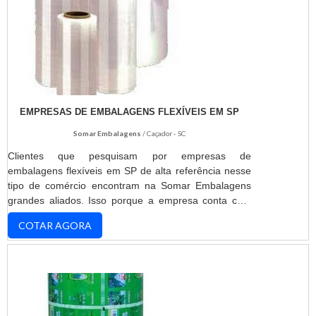
EMPRESAS DE EMBALAGENS FLEXÍVEIS EM SP
Somar Embalagens
/ Caçador - SC
Clientes que pesquisam por empresas de
embalagens flexíveis em SP de alta referência nesse
tipo de comércio encontram na Somar Embalagens
grandes aliados. Isso porque a empresa conta com
um corpo técnico com mais de 20 anos de
COTAR AGORA
experiência no segmento, realizando projetos
personalizados de alta qualidade. DETALHES
IMPORTANTES SOBRE A AQUISIÇÃO Ao solicitar um
orçamento com a Somar, o cliente dispõe de um
atendimento singular, realizado c...