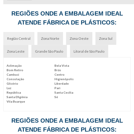
REGIÕES ONDE A EMBALAGEM IDEAL
ATENDE FÁBRICA DE PLÁSTICOS:
Região Central
Zona Norte
Zona Oeste
Zona Sul
Zona Leste
Grande São Paulo
Litoral de São Paulo
Aclimação
Bela Vista
Bom Retiro
Brás
Cambuci
Centro
Consolação
Higienópolis
Glicério
Liberdade
Luz
Pari
República
Santa Cecília
Santa Efigênia
Sé
Vila Buarque
REGIÕES ONDE A EMBALAGEM IDEAL
ATENDE FÁBRICA DE PLÁSTICOS: