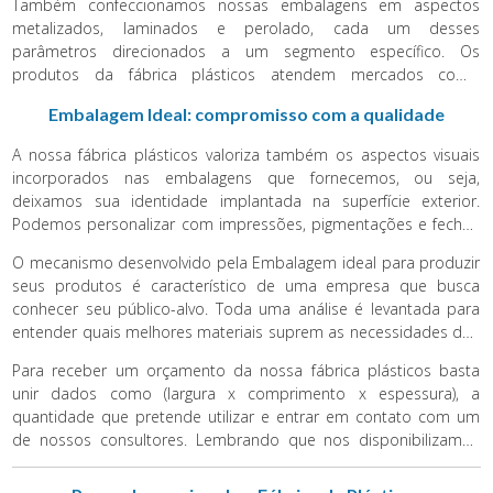
Também confeccionamos nossas embalagens em aspectos
entre outros.
metalizados, laminados e perolado, cada um desses
parâmetros direcionados a um segmento específico. Os
produtos da fábrica plásticos atendem mercados como
indústrias alimentícias, têxteis, confecções, metalúrgicas, entre
Embalagem Ideal: compromisso com a qualidade
outras. Viabilizamos compactar as tarefas do cotidiano
auxiliando na otimização do tempo e custos da sua corporação.
A nossa fábrica plásticos valoriza também os aspectos visuais
incorporados nas embalagens que fornecemos, ou seja,
deixamos sua identidade implantada na superfície exterior.
Podemos personalizar com impressões, pigmentações e fechos
variados definidos pelas necessidades do cliente. Se sua
O mecanismo desenvolvido pela Embalagem ideal para produzir
empresa necessita de embalagens com resistência e baixo
seus produtos é característico de uma empresa que busca
investimento, não deixe de solicitar um orçamento entrando em
conhecer seu público-alvo. Toda uma análise é levantada para
contato com nossos profissões.
entender quais melhores materiais suprem as necessidades dos
seus consumidores. Nossa equipe recebe todo o treinamento
Para receber um orçamento da nossa fábrica plásticos basta
para entender exatamente o que sua empresa procura para
unir dados como (largura x comprimento x espessura), a
flexibilizar seus negócios.
quantidade que pretende utilizar e entrar em contato com um
de nossos consultores. Lembrando que nos disponibilizamos
para qualquer dúvida e trabalhamos com encomendas
personalizadas de acordo com a necessidade da sua empresa e