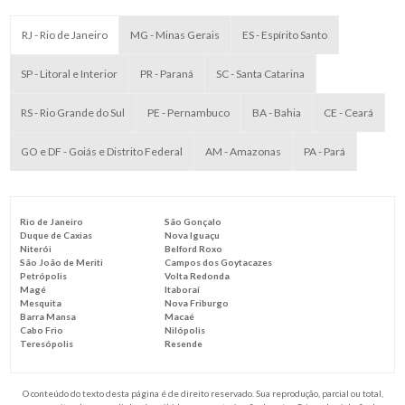
RJ - Rio de Janeiro
MG - Minas Gerais
ES - Espírito Santo
SP - Litoral e Interior
PR - Paraná
SC - Santa Catarina
RS - Rio Grande do Sul
PE - Pernambuco
BA - Bahia
CE - Ceará
GO e DF - Goiás e Distrito Federal
AM - Amazonas
PA - Pará
Rio de Janeiro
São Gonçalo
Duque de Caxias
Nova Iguaçu
Niterói
Belford Roxo
São João de Meriti
Campos dos Goytacazes
Petrópolis
Volta Redonda
Magé
Itaboraí
Mesquita
Nova Friburgo
Barra Mansa
Macaé
Cabo Frio
Nilópolis
Teresópolis
Resende
O conteúdo do texto desta página é de direito reservado. Sua reprodução, parcial ou total,