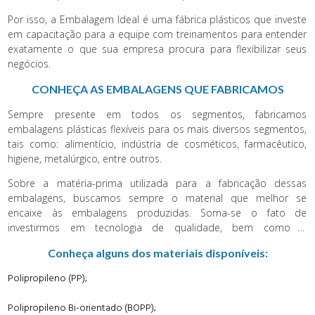
seus consumidores.
Por isso, a Embalagem Ideal é uma fábrica plásticos que investe
em capacitação para a equipe com treinamentos para entender
exatamente o que sua empresa procura para flexibilizar seus
negócios.
CONHEÇA AS EMBALAGENS QUE FABRICAMOS
Sempre presente em todos os segmentos, fabricamos
embalagens plásticas flexíveis para os mais diversos segmentos,
tais como: alimentício, indústria de cosméticos, farmacêutico,
higiene, metalúrgico, entre outros.
Sobre a matéria-prima utilizada para a fabricação dessas
embalagens, buscamos sempre o material que melhor se
encaixe às embalagens produzidas. Soma-se o fato de
investirmos em tecnologia de qualidade, bem como o
aperfeiçoamento de nossas máquinas. Dessa maneira, o
Conheça alguns dos materiais disponíveis:
resultado final será rápido, eficaz e de qualidade.
Polipropileno (PP);
Polipropileno Bi-orientado (BOPP);