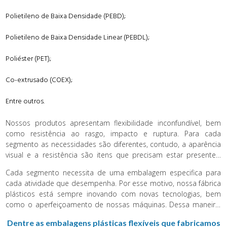
Polietileno de Baixa Densidade (PEBD);
Polietileno de Baixa Densidade Linear (PEBDL);
Poliéster (PET);
Co-extrusado (COEX);
Entre outros.
Nossos produtos apresentam flexibilidade inconfundível, bem
como resistência ao rasgo, impacto e ruptura. Para cada
segmento as necessidades são diferentes, contudo, a aparência
visual e a resistência são itens que precisam estar presentes.
Além disso, oferecemos um produto com baixo custo,
Cada segmento necessita de uma embalagem especifica para
resultando a relação de custo-benefício para o cliente.
cada atividade que desempenha. Por esse motivo, nossa fábrica
plásticos está sempre inovando com novas tecnologias, bem
como o aperfeiçoamento de nossas máquinas. Dessa maneira,
as embalagens possuem mais qualidade e funcionalidade.
Dentre as embalagens plásticas flexíveis que fabricamos