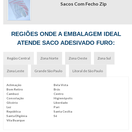
Sacos Com Fecho Zip
REGIÕES ONDE A EMBALAGEM IDEAL
ATENDE SACO ADESIVADO FURO:
Região Central
Zona Norte
Zona Oeste
Zona Sul
Zona Leste
Grande São Paulo
Litoral de São Paulo
Aclimação
Bela Vista
Bom Retiro
Brás
Cambuci
Centro
Consolação
Higienópolis
Glicério
Liberdade
Luz
Pari
República
Santa Cecília
Santa Efigênia
Sé
Vila Buarque