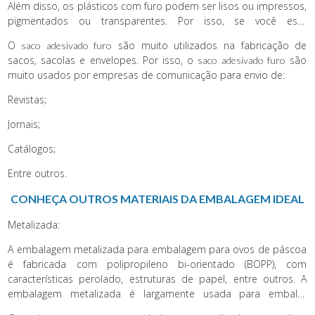
Além disso, os plásticos com furo podem ser lisos ou impressos,
pigmentados ou transparentes. Por isso, se você está
procurando
, venha nos contatar. Pois nossa
saco adesivado furo
O
são muito utilizados na fabricação de
saco adesivado furo
empresa oferece a melhor relação custo/benefício de plásticos
sacos, sacolas e envelopes. Por isso, o
são
saco adesivado furo
com furo.
muito usados por empresas de comunicação para envio de:
Revistas;
Jornais;
Catálogos;
Entre outros.
CONHEÇA OUTROS MATERIAIS DA EMBALAGEM IDEAL
Metalizada:
A embalagem metalizada para embalagem para ovos de páscoa
é fabricada com polipropileno bi-orientado (BOPP), com
características perolado, estruturas de papel, entre outros. A
embalagem metalizada é largamente usada para embalar
alimentos, produtos eletrônicos e produtos farmacêuticos.