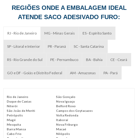
REGIÕES ONDE A EMBALAGEM IDEAL
ATENDE SACO ADESIVADO FURO:
RJ - Rio de Janeiro
MG - Minas Gerais
ES - Espírito Santo
SP - Litoral e Interior
PR - Paraná
SC - Santa Catarina
RS - Rio Grande do Sul
PE - Pernambuco
BA - Bahia
CE - Ceará
GO e DF - Goiás e Distrito Federal
AM - Amazonas
PA - Pará
Rio de Janeiro
São Gonçalo
Duque de Caxias
Nova Iguaçu
Niterói
Belford Roxo
São João de Meriti
Campos dos Goytacazes
Petrópolis
Volta Redonda
Magé
Itaboraí
Mesquita
Nova Friburgo
Barra Mansa
Macaé
Cabo Frio
Nilópolis