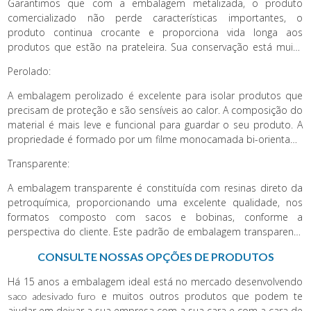
Garantimos que com a embalagem metalizada, o produto
comercializado não perde características importantes, o
produto continua crocante e proporciona vida longa aos
produtos que estão na prateleira. Sua conservação está muito
ligada também a barreira de luz, umidade e oxigênio que a
Perolado:
embalagem metalizada oferece. A embalagem metalizada tem
um excelente aspecto visual brilhoso, resistente a altas
A embalagem perolizado é excelente para isolar produtos que
temperaturas e shelf life de grande durabilidade.
precisam de proteção e são sensíveis ao calor. A composição do
material é mais leve e funcional para guardar o seu produto. A
propriedade é formado por um filme monocamada bi-orientado
e expandido que determina a garantia de que está de acordo
Transparente:
com os padrões.
A embalagem transparente é constituída com resinas direto da
petroquímica, proporcionando uma excelente qualidade, nos
formatos composto com sacos e bobinas, conforme a
perspectiva do cliente. Este padrão de embalagem transparente
pode ser criado com dois tipos de materiais sendo intacto ou
CONSULTE NOSSAS OPÇÕES DE PRODUTOS
reciclável, além de poder ser natural ou pigmentado.
Há 15 anos a embalagem ideal está no mercado desenvolvendo
e muitos outros produtos que podem te
saco adesivado furo
ajudar em deixar a sua empresa com a sua cara e com a cara de