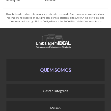
Teresópolis
Resende
O conteúdo do texto desta página é de direito reservado. Sua reprodução, parcial ou total,
mesmo citando nossos links, é proibida sem a autorização do autor. Crime de violação de
direito autoral – artigo 184 do Código Penal –
Lei 9610/98 - Lei de direitos autorais
.
QUEM SOMOS
Gestão Integrada
Missão