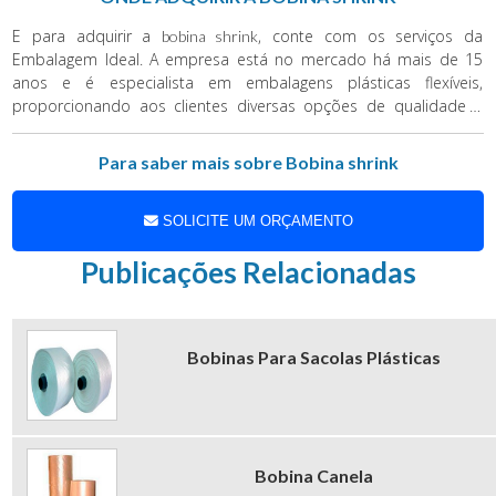
E para adquirir a
, conte com os serviços da
bobina shrink
Embalagem Ideal. A empresa está no mercado há mais de 15
anos e é especialista em embalagens plásticas flexíveis,
proporcionando aos clientes diversas opções de qualidade e
com preço acessível. O objetivo principal da empresa é
proporcionar ótima relação custo-benefício, reduzindo custos e
Para saber mais sobre Bobina shrink
perdas dos clientes e identificando oportunidades de
otimização. O atendimento da Embalagem Ideal é personalizado
de acordo com as necessidades, demandas e preferências de
SOLICITE UM ORÇAMENTO
cada consumidor. Por isso, aproveite. Entre em contato com um
Publicações Relacionadas
dos consultores para esclarecer eventuais dúvidas sobre a
e conhecer nossos outros produtos.
bobina shrink
Bobinas Para Sacolas Plásticas
Bobina Canela