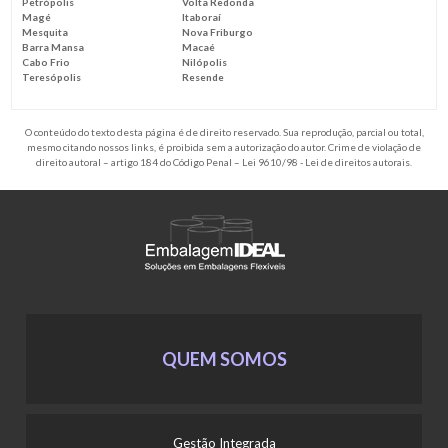
Petrópolis
Volta Redonda
Magé
Itaboraí
Mesquita
Nova Friburgo
Barra Mansa
Macaé
Cabo Frio
Nilópolis
Teresópolis
Resende
O conteúdo do texto desta página é de direito reservado. Sua reprodução, parcial ou total,
mesmo citando nossos links, é proibida sem a autorização do autor. Crime de violação de
direito autoral – artigo 184 do Código Penal –
Lei 9610/98 - Lei de direitos autorais
.
QUEM SOMOS
Gestão Integrada