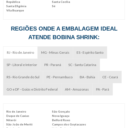
República
Santa Cecília
Santa Efigênia
Sé
Vila Buarque
REGIÕES ONDE A EMBALAGEM IDEAL
ATENDE BOBINA SHRINK:
RJ - Rio de Janeiro
MG - Minas Gerais
ES - Espírito Santo
SP - Litoral e Interior
PR - Paraná
SC - Santa Catarina
RS - Rio Grande do Sul
PE - Pernambuco
BA - Bahia
CE - Ceará
GO e DF - Goiás e Distrito Federal
AM - Amazonas
PA - Pará
Rio de Janeiro
São Gonçalo
Duque de Caxias
Nova Iguaçu
Niterói
Belford Roxo
São João de Meriti
Campos dos Goytacazes