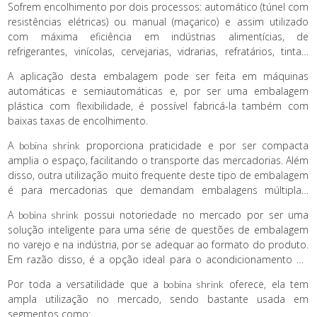
Sofrem encolhimento por dois processos: automático (túnel com
resistências elétricas) ou manual (maçarico) e assim utilizado
com máxima eficiência em indústrias alimentícias, de
refrigerantes, vinícolas, cervejarias, vidrarias, refratários, tintas,
móveis e outros.
A aplicação desta embalagem pode ser feita em máquinas
automáticas e semiautomáticas e, por ser uma embalagem
plástica com flexibilidade, é possível fabricá-la também com
baixas taxas de encolhimento.
A
proporciona praticidade e por ser compacta
bobina shrink
amplia o espaço, facilitando o transporte das mercadorias. Além
disso, outra utilização muito frequente deste tipo de embalagem
é para mercadorias que demandam embalagens múltiplas,
objetos de formatos irregulares ou que tenham bordas afiadas.
A
possui notoriedade no mercado por ser uma
bobina shrink
solução inteligente para uma série de questões de embalagem
no varejo e na indústria, por se adequar ao formato do produto.
Em razão disso, é a opção ideal para o acondicionamento de
inúmeros objetos como brinquedos, ferramentas, utensílios
Por toda a versatilidade que a
oferece, ela tem
bobina shrink
domésticos, entre outros.
ampla utilização no mercado, sendo bastante usada em
segmentos como: