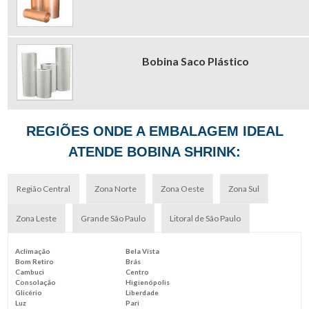
Bobina Saco Plástico
REGIÕES ONDE A EMBALAGEM IDEAL
ATENDE BOBINA SHRINK:
Região Central
Zona Norte
Zona Oeste
Zona Sul
Zona Leste
Grande São Paulo
Litoral de São Paulo
Aclimação
Bela Vista
Bom Retiro
Brás
Cambuci
Centro
Consolação
Higienópolis
Glicério
Liberdade
Luz
Pari