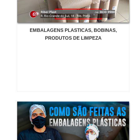
caixas.Muitos dos materiais e itens transportados
podem ser danificados durante o deslocamento e
para isso os flocos são de extrema importância,
porque cobrem os espaços vazios garantindo
EMBALAGENS PLASTICAS, BOBINAS,
estabilidade, segurança e consequentemente a
PRODUTOS DE LIMPEZA
durabilidade dos produtos.Ao final do transporte, o
conteúdo de dentro da caixa pode ser retirado sem
nenhum dano e os flocos podem ser descartados em
qualquer local, porque são biodegradáveis, ou seja,
entram em decomposição com a ação das bactérias
do meio ambiente sem poluir o solo, o ar e os rios.E
antes de colocar os flocos na caixa, é necessário que
estes sejam embalados com a ajuda de um Cabideiro
com bico dosador disponível na Eco-fill. O Cabideiro
com bico dosador é um sistema prático de
movimentação de pacotes grandes de 500 litros no
processo de embalagem.A Eco-Fill é uma empresa
nacional que, desde 1991 tem aliado um grande
conhecimento de processos de embalagem a
preocupações de ordem ecológica. O objetivo da Eco-
fill é auxiliar nossos clientes a encontrar soluções de