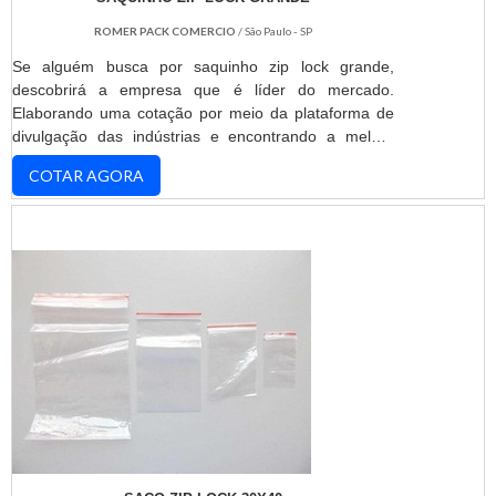
ROMER PACK COMERCIO
/ São Paulo - SP
Se alguém busca por saquinho zip lock grande,
descobrirá a empresa que é líder do mercado.
Elaborando uma cotação por meio da plataforma de
divulgação das indústrias e encontrando a melhor
referência do mercado.MAIS INFORMAÇÕES
COTAR AGORA
INTERESSANTES SOBRE SAQUINHO ZIP LOCK
GRANDESe alguém busca por saquinho zip lock
grande segura, depara com a ROMER PACK. A
empresa tem em seu escopo aditivos para tintas e
análise de riscos, disponibilizando tud...