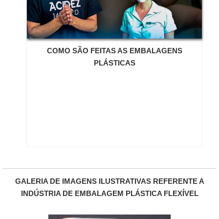
embalagens que sejam funcionais.Suporte para quem
precisar de Cabideiro com bico dosadorSe existe a
necessidade de Cabideiro com bico dosador o
recomendado é entrar em contato com a Eco-fill e
isso pode ser feito usando o número de seu telefone
COMO SÃO FEITAS AS EMBALAGENS
ou então o seu endereço eletrônico. Após isso, você
PLÁSTICAS
pode aproveitar para solicitar um orçamento de
Cabideiro com bico dosador clicando no botão Solicite
Orçamento Já e depois com o produto em mãos
confira a sua qualidade.
GALERIA DE IMAGENS ILUSTRATIVAS REFERENTE A
INDÚSTRIA DE EMBALAGEM PLÁSTICA FLEXÍVEL