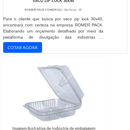
SACO ZIP LOCK 30X40
ROMER PACK COMERCIO
/ São Paulo - SP
Para o cliente que busca por saco zip lock 30x40,
encontrará com certeza na empresa ROMER PACK.
Elaborando um orçamento detalhado por meio da
plataforma de divulgação das indústrias e
conhecendo a maior referência no mercado em seu
COTAR AGORA
proprio segmento.ALGUNS DETALHES SOBRE SACO
ZIP LOCK 30X40Quem precisa de saco zip lock
30x40 altamente qualificada, encontra o site da
ROMER PACK. Uma empresa com alto know-how em
anticorrosivo e plano de a...
Imagem ilustrativa de Indústria de embalagem