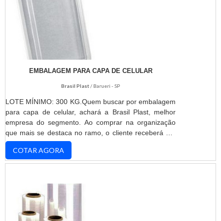
EMBALAGEM PARA CAPA DE CELULAR
Brasil Plast
/ Barueri - SP
LOTE MÍNIMO: 300 KG.Quem buscar por embalagem
para capa de celular, achará a Brasil Plast, melhor
empresa do segmento. Ao comprar na organização
que mais se destaca no ramo, o cliente receberá um
atendimento de excelência e terá a garantia de
COTAR AGORA
adquirir produtos que solucionem qualquer
demanda.Quando a procura é por embalagem para
capa de celular, com os profissionais da Brasil Plast o
cliente encontrará assertividade e comprometimento
com o resultado final.INFORMAÇÕES SOBRE
EMBALAGEM PARA CAPA DE CELULARA Brasil Plast
canaliza seus esforços em proporcionar para os