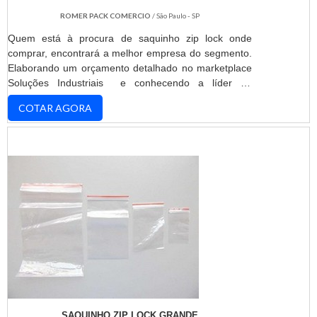
ROMER PACK COMERCIO
/ São Paulo - SP
Quem está à procura de saquinho zip lock onde
comprar, encontrará a melhor empresa do segmento.
Elaborando um orçamento detalhado no marketplace
Soluções Industriais e conhecendo a líder do
mercado.MAIS DETALHES SOBRE SAQUINHO ZIP
COTAR AGORA
LOCK ONDE COMPRARQuem está a procura de
saquinho zip lock onde comprar responsável, acha o
site da ROMER PACK. Com grande know-how focado
em aditivo époxi e perfil profissiográfico
previdenciário, focando em ...
SAQUINHO ZIP LOCK GRANDE