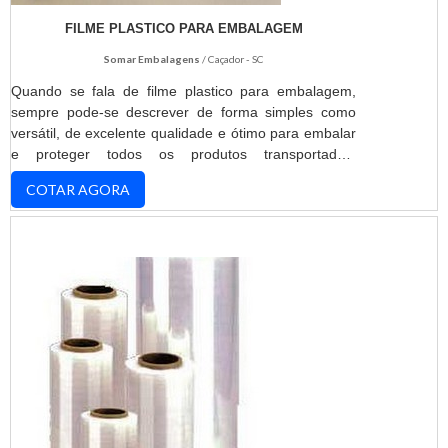
FILME PLASTICO PARA EMBALAGEM
Somar Embalagens
/ Caçador - SC
Quando se fala de filme plastico para embalagem,
sempre pode-se descrever de forma simples como
versátil, de excelente qualidade e ótimo para embalar
e proteger todos os produtos transportados,
produzido com materiais de alta qualidade e
COTAR AGORA
durabilidade, como:Polietileno de alta densidade
(PEAD);Polietileno de baixa densidade
(PEBD);Polipropileno (PP) virgem.MAIS DETALHES
IMPORTANTES SOBRE O PRODUTOUtilizado para
garantir flexibilidade e s...