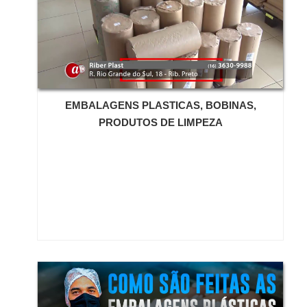
proteção do produto, outra importante característica é
através de funcionários especializados e cuidadosos,
que o produto não produz farelo, pó, ou outro tipo de
que entendem a necessidade de cada cliente.
resíduo.Conheça a melhor empresa do mercadoAlém
Também foram investidos valores consideráveis em
da qualidade da Embalagem de preenchimento, o
instalações de qualidade, aumentando a eficiência da
produto da Eco-fill possui alguns diferenciais em
marca.A Brasil Plast é uma empresa que tem feito a
relação aos encontrados no mercado, como por
diferença no mercado por toda seriedade e qualidade,
exemplo, o processo de industrialização
o que garante o sucesso dos clientes de ponta a
EMBALAGENS PLASTICAS, BOBINAS,
da Embalagem de preenchimento não emite nenhum
ponta.
PRODUTOS DE LIMPEZA
tipo de poluente que pode contaminar o meio
ambiente.Outro ponto referente a preocupação com o
ambiente é o material da isopor para preenchimento
de embalagens, uma matéria-prima natural e que se
decompõe com facilidade e sem contaminação,
porque os flocos de isopor são de grão de milho.