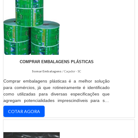
COMPRAR EMBALAGENS PLÁSTICAS
Somar Embalagens
/ Caçador - SC
Comprar embalagens plásticas é a melhor solução
para comércios, já que rotineiramente é identificado
como utilizadas para diversas especificações que
agregam potencialidades imprescindíveis para seu
estabelecimento. Por isso, a estrutura é composta por
COTAR AGORA
diversas variedades que podem ser atendidas
demandas de tamanhos e espessuras diferenciadas,
além de, ter o cuidado para que o armazenamento do
seu produto seja totalmente qualificado. Além disso, é