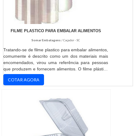
FILME PLASTICO PARA EMBALAR ALIMENTOS
Somar Embalagens
/ Caçador - SC
Tratando-se de filme plastico para embalar alimentos,
comumente é descrito como um dos materiais mais
encomendados, virou uma referência para pessoas
que produzem e fornecem alimentos. O filme plástico
para embalagem é resistente e bonita pela
COTAR AGORA
transparência e alto brilho é produzido em:Polietileno
de alta densidade (PEAD);Polietileno de baixa
densidade (PEBD);Polipropileno (PP) virgem.MAIS
INFORMAÇÕES RELEVANTES SOBRE O
PRODUTOTem o int...