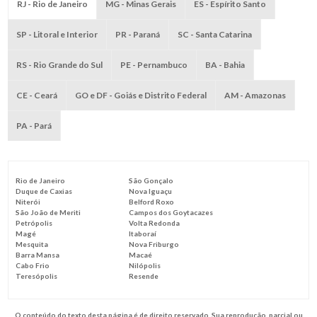
RJ - Rio de Janeiro
MG - Minas Gerais
ES - Espírito Santo
SP - Litoral e Interior
PR - Paraná
SC - Santa Catarina
RS - Rio Grande do Sul
PE - Pernambuco
BA - Bahia
CE - Ceará
GO e DF - Goiás e Distrito Federal
AM - Amazonas
PA - Pará
Rio de Janeiro
São Gonçalo
Duque de Caxias
Nova Iguaçu
Niterói
Belford Roxo
São João de Meriti
Campos dos Goytacazes
Petrópolis
Volta Redonda
Magé
Itaboraí
Mesquita
Nova Friburgo
Barra Mansa
Macaé
Cabo Frio
Nilópolis
Teresópolis
Resende
O conteúdo do texto desta página é de direito reservado. Sua reprodução, parcial ou