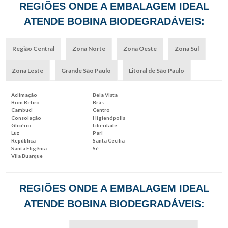
REGIÕES ONDE A EMBALAGEM IDEAL
ATENDE BOBINA BIODEGRADÁVEIS:
Região Central
Zona Norte
Zona Oeste
Zona Sul
Zona Leste
Grande São Paulo
Litoral de São Paulo
Aclimação
Bela Vista
Bom Retiro
Brás
Cambuci
Centro
Consolação
Higienópolis
Glicério
Liberdade
Luz
Pari
República
Santa Cecília
Santa Efigênia
Sé
Vila Buarque
REGIÕES ONDE A EMBALAGEM IDEAL
ATENDE BOBINA BIODEGRADÁVEIS: