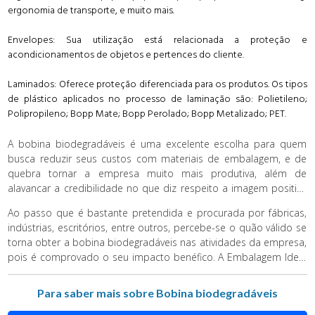
ergonomia de transporte, e muito mais.
Envelopes: Sua utilização está relacionada a proteção e
acondicionamentos de objetos e pertences do cliente.
Laminados: Oferece proteção diferenciada para os produtos. Os tipos
de plástico aplicados no processo de laminação são: Polietileno;
Polipropileno; Bopp Mate; Bopp Perolado; Bopp Metalizado; PET.
A bobina biodegradáveis é uma excelente escolha para quem
busca reduzir seus custos com materiais de embalagem, e de
quebra tornar a empresa muito mais produtiva, além de
alavancar a credibilidade no que diz respeito a imagem positiva
do seu negócio por estar atuando no mercado com produtos
Ao passo que é bastante pretendida e procurada por fábricas,
sustentáveis.
indústrias, escritórios, entre outros, percebe-se o quão válido se
torna obter a bobina biodegradáveis nas atividades da empresa,
pois é comprovado o seu impacto benéfico. A Embalagem Ideal
trabalha com uma diversificada linha de embalagens plásticas
flexíveis, além da bobina biodegradáveis. Viabiliza em larga
Para saber mais sobre Bobina biodegradáveis
escala o aumento da sua produtividade e proporciona a