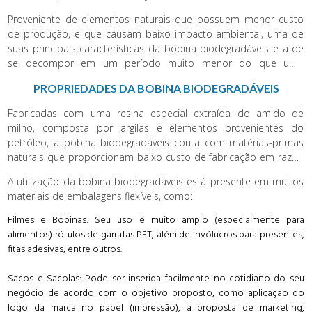
presença de umidade, contato com o solo e raios solares.
Proveniente de elementos naturais que possuem menor custo
de produção, e que causam baixo impacto ambiental, uma de
suas principais características da bobina biodegradáveis é a de
se decompor em um período muito menor do que uma
embalagem comum, sendo um período de seis meses,
PROPRIEDADES DA BOBINA BIODEGRADÁVEIS
enquanto uma embalagem tradicional fica anos na natureza até
se decompor integralmente.
Fabricadas com uma resina especial extraída do amido de
milho, composta por argilas e elementos provenientes do
petróleo, a bobina biodegradáveis conta com matérias-primas
naturais que proporcionam baixo custo de fabricação em razão
de ser farta em terras brasileiras, tornando este material
A utilização da bobina biodegradáveis está presente em muitos
extremamente rentável para negócios e empresas
materiais de embalagens flexíveis, como:
comprometidas com a sustentabilidade e responsabilidade
socioambiental.
Filmes e Bobinas: Seu uso é muito amplo (especialmente para
alimentos) rótulos de garrafas PET, além de invólucros para presentes,
fitas adesivas, entre outros.
Sacos e Sacolas: Pode ser inserida facilmente no cotidiano do seu
negócio de acordo com o objetivo proposto, como aplicação do
logo da marca no papel (impressão), a proposta de marketing,