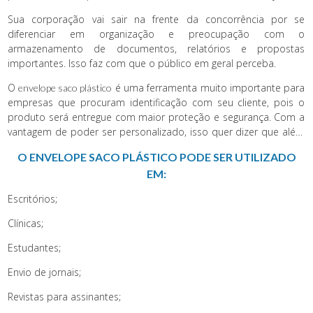
variados tipos de clientes e empresas, além disso o
envelope
Sua corporação vai sair na frente da concorrência por se
tem a opção de ser liso ou impresso.
saco plástico
diferenciar em organização e preocupação com o
armazenamento de documentos, relatórios e propostas
importantes. Isso faz com que o público em geral perceba.
O
é uma ferramenta muito importante para
envelope saco plástico
empresas que procuram identificação com seu cliente, pois o
produto será entregue com maior proteção e segurança. Com a
vantagem de poder ser personalizado, isso quer dizer que além
de toda proteção que você estará oferecendo, a sua marca ou
O ENVELOPE SACO PLÁSTICO PODE SER UTILIZADO
empresa não perderá a identidade visual com o público, o que é
EM:
extremamente importante.
Escritórios;
Clínicas;
Estudantes;
Envio de jornais;
Revistas para assinantes;