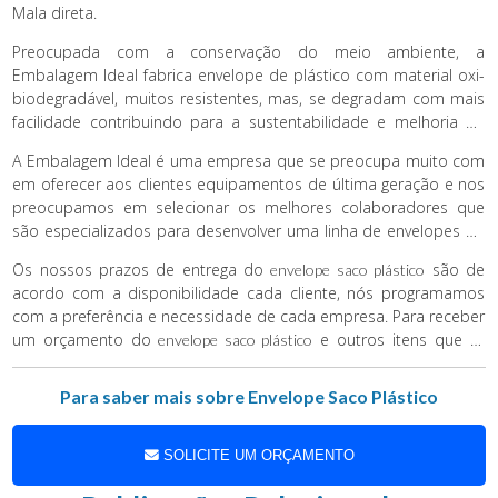
Mala direta.
Preocupada com a conservação do meio ambiente, a
Embalagem Ideal fabrica envelope de plástico com material oxi-
biodegradável, muitos resistentes, mas, se degradam com mais
facilidade contribuindo para a sustentabilidade e melhoria da
qualidade de vida no planeta.
A Embalagem Ideal é uma empresa que se preocupa muito com
em oferecer aos clientes equipamentos de última geração e nos
preocupamos em selecionar os melhores colaboradores que
são especializados para desenvolver uma linha de envelopes de
diversos tipos e muitos outros produtos de respeito que
Os nossos prazos de entrega do
são de
envelope saco plástico
oferecem qualidade, tecnologia e excelência para empresas que
acordo com a disponibilidade cada cliente, nós programamos
confiam seus negócios em nossas mãos.
com a preferência e necessidade de cada empresa. Para receber
um orçamento do
e outros itens que te
envelope saco plástico
interessam, basta unir dados como (largura x comprimento x
espessura), a quantidade que pretende utilizar e entrar em
Para saber mais sobre Envelope Saco Plástico
contato com um de nossos consultores. Lembrando que nos
disponibilizamos para qualquer dúvida e fazemos encomendas
personalizadas de acordo com a necessidade da sua empresa e
SOLICITE UM ORÇAMENTO
do seu cliente.