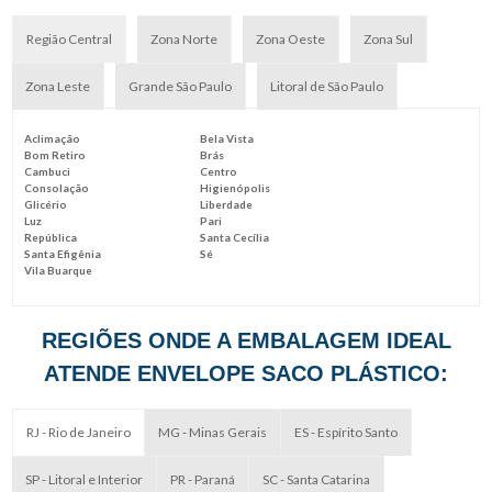
Região Central
Zona Norte
Zona Oeste
Zona Sul
Zona Leste
Grande São Paulo
Litoral de São Paulo
Aclimação
Bela Vista
Bom Retiro
Brás
Cambuci
Centro
Consolação
Higienópolis
Glicério
Liberdade
Luz
Pari
República
Santa Cecília
Santa Efigênia
Sé
Vila Buarque
REGIÕES ONDE A EMBALAGEM IDEAL
ATENDE ENVELOPE SACO PLÁSTICO:
RJ - Rio de Janeiro
MG - Minas Gerais
ES - Espírito Santo
SP - Litoral e Interior
PR - Paraná
SC - Santa Catarina