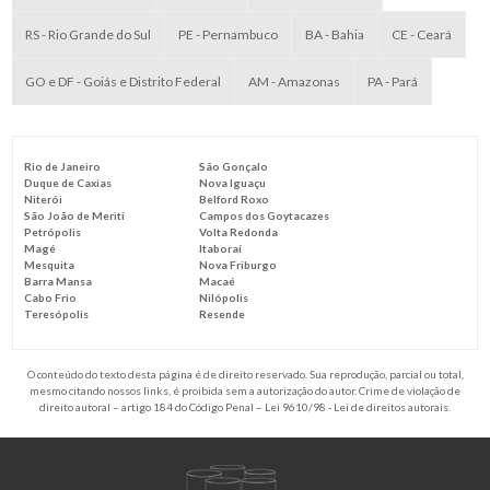
RS - Rio Grande do Sul
PE - Pernambuco
BA - Bahia
CE - Ceará
GO e DF - Goiás e Distrito Federal
AM - Amazonas
PA - Pará
Rio de Janeiro
São Gonçalo
Duque de Caxias
Nova Iguaçu
Niterói
Belford Roxo
São João de Meriti
Campos dos Goytacazes
Petrópolis
Volta Redonda
Magé
Itaboraí
Mesquita
Nova Friburgo
Barra Mansa
Macaé
Cabo Frio
Nilópolis
Teresópolis
Resende
O conteúdo do texto desta página é de direito reservado. Sua reprodução, parcial ou total,
mesmo citando nossos links, é proibida sem a autorização do autor. Crime de violação de
direito autoral – artigo 184 do Código Penal –
Lei 9610/98 - Lei de direitos autorais
.