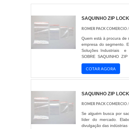
SAQUINHO ZIP LOC
ROMER PACK COMERCIO
Quem está à procura de s
empresa do segmento. E
Soluções Industriais 
SOBRE SAQUINHO ZIP 
saquinho zip lock onde
Com grande know-how fo
COTAR AGORA
previdenciário, focando em
SAQUINHO ZIP LOC
ROMER PACK COMERCIO
Se alguém busca por saq
líder do mercado. Ela
divulgação das indústria