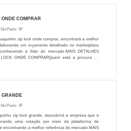
K ONDE COMPRAR
/ São Paulo - SP
aquinho zip lock onde comprar, encontrará a melhor
laborando um orçamento detalhado no marketplace
e conhecendo a líder do mercado.MAIS DETALHES
LOCK ONDE COMPRARQuem está a procura de
 comprar responsável, acha o site da ROMER PACK.
cado em aditivo époxi e perfil profissiográfico
 ...
K GRANDE
/ São Paulo - SP
uinho zip lock grande, descobrirá a empresa que é
borando uma cotação por meio da plataforma de
s e encontrando a melhor referência do mercado.MAIS