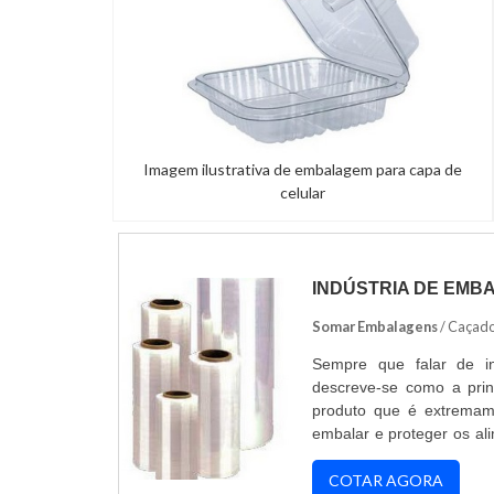
Imagem ilustrativa de embalagem para capa de
celular
INDÚSTRIA DE EMB
Somar Embalagens
/ Caçado
Sempre que falar de in
descreve-se como a princ
produto que é extremame
embalar e proteger os al
durabilidade, como o poli
densidade (PEBD) e p
COTAR AGORA