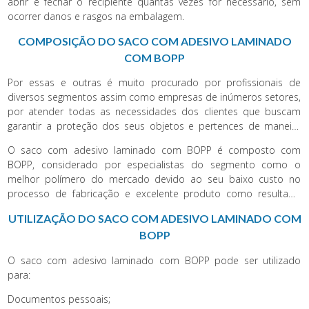
abrir e fechar o recipiente quantas vezes for necessário, sem
ocorrer danos e rasgos na embalagem.
COMPOSIÇÃO DO SACO COM ADESIVO LAMINADO
COM BOPP
Por essas e outras é muito procurado por profissionais de
diversos segmentos assim como empresas de inúmeros setores,
por atender todas as necessidades dos clientes que buscam
garantir a proteção dos seus objetos e pertences de maneira
prática e eficiente com saco com adesivo laminado com BOPP.
O saco com adesivo laminado com BOPP é composto com
BOPP, considerado por especialistas do segmento como o
melhor polímero do mercado devido ao seu baixo custo no
processo de fabricação e excelente produto como resultado
final. O saco com adesivo laminado com BOPP é disponível em
UTILIZAÇÃO DO SACO COM ADESIVO LAMINADO COM
diversos tamanhos, cores e modelos, oferece ao cliente a
BOPP
possibilidade de otimizar a identidade visual de sua empresa,
negócio, etc.
O saco com adesivo laminado com BOPP pode ser utilizado
para:
Documentos pessoais;