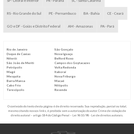
SP - Litoral e Interior
PR - Paraná
SC - Santa Catarina
RS - Rio Grande do Sul
PE - Pernambuco
BA - Bahia
CE - Ceará
GO e DF - Goiás e Distrito Federal
AM - Amazonas
PA - Pará
Rio de Janeiro
São Gonçalo
Duque de Caxias
Nova Iguaçu
Niterói
Belford Roxo
São João de Meriti
Campos dos Goytacazes
Petrópolis
Volta Redonda
Magé
Itaboraí
Mesquita
Nova Friburgo
Barra Mansa
Macaé
Cabo Frio
Nilópolis
Teresópolis
Resende
O conteúdo do texto desta página é de direito reservado. Sua reprodução, parcial ou total,
mesmo citando nossos links, é proibida sem a autorização do autor. Crime de violação de
direito autoral – artigo 184 do Código Penal –
Lei 9610/98 - Lei de direitos autorais
.