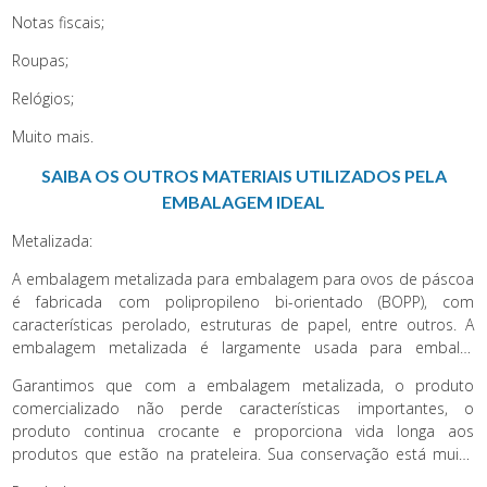
Notas fiscais;
Roupas;
Relógios;
Muito mais.
SAIBA OS OUTROS MATERIAIS UTILIZADOS PELA
EMBALAGEM IDEAL
Metalizada:
A embalagem metalizada para embalagem para ovos de páscoa
é fabricada com polipropileno bi-orientado (BOPP), com
características perolado, estruturas de papel, entre outros. A
embalagem metalizada é largamente usada para embalar
alimentos, produtos eletrônicos e produtos farmacêuticos.
Garantimos que com a embalagem metalizada, o produto
comercializado não perde características importantes, o
produto continua crocante e proporciona vida longa aos
produtos que estão na prateleira. Sua conservação está muito
ligada também a barreira de luz, umidade e oxigênio que a