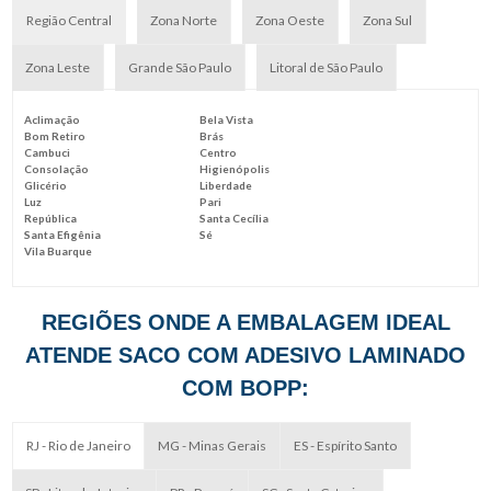
Região Central
Zona Norte
Zona Oeste
Zona Sul
Zona Leste
Grande São Paulo
Litoral de São Paulo
Aclimação
Bela Vista
Bom Retiro
Brás
Cambuci
Centro
Consolação
Higienópolis
Glicério
Liberdade
Luz
Pari
República
Santa Cecília
Santa Efigênia
Sé
Vila Buarque
REGIÕES ONDE A EMBALAGEM IDEAL
ATENDE SACO COM ADESIVO LAMINADO
COM BOPP:
RJ - Rio de Janeiro
MG - Minas Gerais
ES - Espírito Santo