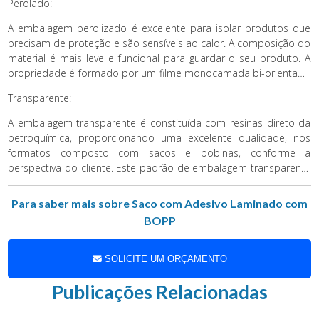
Perolado:
embalagem metalizada oferece. A embalagem metalizada tem
um excelente aspecto visual brilhoso, resistente a altas
A embalagem perolizado é excelente para isolar produtos que
temperaturas e shelf life de grande durabilidade.
precisam de proteção e são sensíveis ao calor. A composição do
material é mais leve e funcional para guardar o seu produto. A
propriedade é formado por um filme monocamada bi-orientado
e expandido que determina a garantia de que está de acordo
Transparente:
com os padrões.
A embalagem transparente é constituída com resinas direto da
petroquímica, proporcionando uma excelente qualidade, nos
formatos composto com sacos e bobinas, conforme a
perspectiva do cliente. Este padrão de embalagem transparente
pode ser criado com dois tipos de materiais sendo intacto ou
reciclável, além de poder ser natural ou pigmentado.
Para saber mais sobre Saco com Adesivo Laminado com
BOPP
SOLICITE UM ORÇAMENTO
Publicações Relacionadas