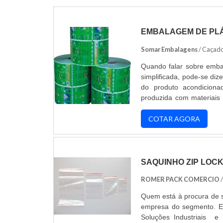
EMBALAGEM DE PLÁ
Somar Embalagens
/ Caçado
Quando falar sobre embal
simplificada, pode-se diz
do produto acondiciona
produzida com materiais 
de alta densidade (PE
polipropileno (PP) v
COTAR AGORA
PRODUTOO pr...
SAQUINHO ZIP LOC
ROMER PACK COMERCIO
Quem está à procura de s
empresa do segmento. E
Soluções Industriais 