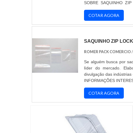
SOBRE SAQUINHO ZIP 
saquinho zip lock onde
Com grande know-how fo
COTAR AGORA
previdenciário, focando em
SAQUINHO ZIP LOC
ROMER PACK COMERCIO
Se alguém busca por saq
líder do mercado. Ela
divulgação das indústria
INFORMAÇÕES INTERES
alguém busca por saqui
PACK. A empresa tem em s
COTAR AGORA
disponibilizando tud...