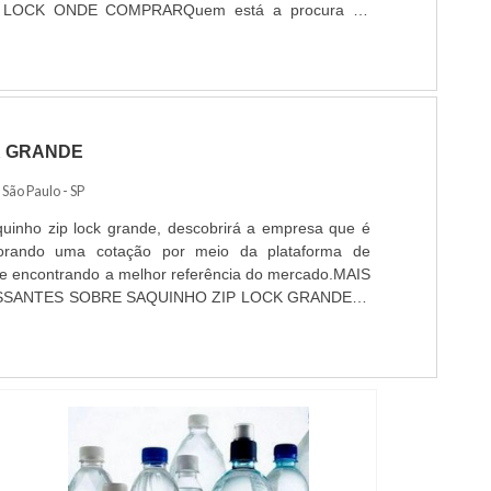
LOCK ONDE COMPRARQuem está a procura de
 comprar responsável, acha o site da ROMER PACK.
cado em aditivo époxi e perfil profissiográfico
 ...
K GRANDE
/ São Paulo - SP
uinho zip lock grande, descobrirá a empresa que é
borando uma cotação por meio da plataforma de
s e encontrando a melhor referência do mercado.MAIS
SANTES SOBRE SAQUINHO ZIP LOCK GRANDESe
nho zip lock grande segura, depara com a ROMER
eu escopo aditivos para tintas e análise de riscos,