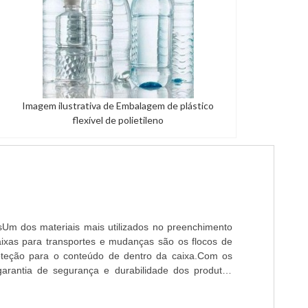
Imagem ilustrativa de Embalagem de plástico
flexível de polietileno
sUm dos materiais mais utilizados no preenchimento
ixas para transportes e mudanças são os flocos de
oteção para o conteúdo de dentro da caixa.Com os
garantia de segurança e durabilidade dos produtos
sportados, isso porque o mesmo permanece estável
 e ao final não sofre nenhum tipo de impacto que