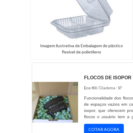
Imagem ilustrativa de Embalagem de plástico
flexível de polietileno
FLOCOS DE ISOPOR
Eco-fill
/ Diadema - SP
Funcionalidade dos floco
de espaços vazios em ca
isopor, que oferecem pr
flocos o usuário tem a 
comercializados ou tran
durante o deslocamento
COTAR AGORA