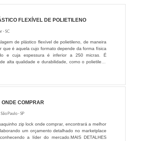
STICO FLEXÍVEL DE POLIETILENO
r - SC
agem de plástico flexível de polietileno, de maneira
er que é aquela cujo formato depende da forma física
do e cuja espessura é inferior a 250 micras. É
de alta qualidade e durabilidade, como o polietileno
AD), polietileno de baixa densidade (PEBD) e
irgem.MAIS INFORMAÇÕES RELEVANTES SOBRE O
K ONDE COMPRAR
/ São Paulo - SP
aquinho zip lock onde comprar, encontrará a melhor
laborando um orçamento detalhado no marketplace
e conhecendo a líder do mercado.MAIS DETALHES