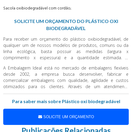
Sacola oxibiodegradável com cordão;
SOLICITE UM ORÇAMENTO DO PLÁSTICO OXI
BIODEGRADÁVEL
Para receber um orçamento do plástico oxibiodegradável, de
qualquer um de nossos modelos de produtos, comuns ou da
linha ecológica, basta possuir as medidas (largura x
comprimento x espessura) e a quantidade estimada. A
Embalagem Ideal fábrica as embalagens de forma personalizada
A Embalagem Ideal está no mercado de embalagens flexíveis
de modo que atenda as necessidades de todos os clientes, sem
desde 2002, a empresa busca desenvolver, fabricar e
que haja um tamanho padrão de embalagem, pode assim
comercializar embalagens com qualidade, agilidade e custos
atender a todos os cliente e empresas.
otimizados para os clientes. Através de um atendimento
personalizado, a Embalagem Ideal busca identificar
oportunidades de melhoria, de redução de perdas e de custos,
Para saber mais sobre Plástico oxi biodegradável
também como garantir a qualidade das embalagens até sua
colocação no mercado. Trabalhamos em parceria com as
melhores empresas do setor, oferecendo o que há de melhor
SOLICITE UM ORÇAMENTO
em embalagens flexíveis. Garanta já seu Plástico oxi
Publicações Relacionadas
biodegradável.