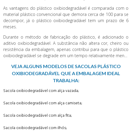
utilizado um aditivo que se dissolve com o decorrer do tempo
As vantagens do plástico oxibiodegradável é comparada com o
até virar um pó. Sua decomposição é diferente do biodegradável
material plástico convencional que demora cerca de 100 para se
já que ele é totalmente decomposto pela ação de organismos
decompor, já o plástico oxibiodegradável tem um prazo de 6
vivos.
meses.
Durante o método de fabricação do plástico, é adicionado o
aditivo oxibiodegradável. A substância não altera cor, cheiro ou
resistência da embalagem, apenas contribui para que o plástico
oxibiodegradável se degrade em um tempo relativamente menor
que a sacola comum, sem deixar resíduos nocivos ao meio
VEJA ALGUNS MODELOS DE SACOLAS PLÁSTICO
ambiente. O plástico oxibiodegradável pode ser liso ou impresso
OXIBIODEGRADÁVEL QUE A EMBALAGEM IDEAL
em até 6 cores, além de poder ser transparente ou pigmentada
em diversas cores.
TRABALHA:
Sacola oxibiodegradável com alça vazada;
Sacola oxibiodegradável com alça camiseta;
Sacola oxibiodegradável com alça fita;
Sacola oxibiodegradável com ilhós;