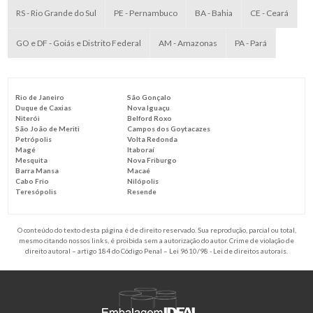
RS - Rio Grande do Sul
PE - Pernambuco
BA - Bahia
CE - Ceará
GO e DF - Goiás e Distrito Federal
AM - Amazonas
PA - Pará
Rio de Janeiro
São Gonçalo
Duque de Caxias
Nova Iguaçu
Niterói
Belford Roxo
São João de Meriti
Campos dos Goytacazes
Petrópolis
Volta Redonda
Magé
Itaboraí
Mesquita
Nova Friburgo
Barra Mansa
Macaé
Cabo Frio
Nilópolis
Teresópolis
Resende
O conteúdo do texto desta página é de direito reservado. Sua reprodução, parcial ou total,
mesmo citando nossos links, é proibida sem a autorização do autor. Crime de violação de
direito autoral – artigo 184 do Código Penal –
Lei 9610/98 - Lei de direitos autorais
.