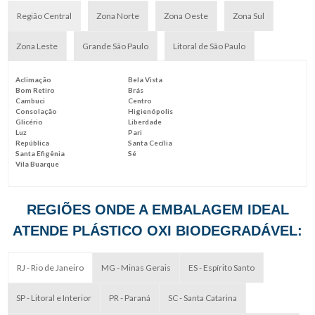
Região Central
Zona Norte
Zona Oeste
Zona Sul
Zona Leste
Grande São Paulo
Litoral de São Paulo
Aclimação
Bela Vista
Bom Retiro
Brás
Cambuci
Centro
Consolação
Higienópolis
Glicério
Liberdade
Luz
Pari
República
Santa Cecília
Santa Efigênia
Sé
Vila Buarque
REGIÕES ONDE A EMBALAGEM IDEAL
ATENDE PLÁSTICO OXI BIODEGRADÁVEL:
RJ - Rio de Janeiro
MG - Minas Gerais
ES - Espírito Santo
SP - Litoral e Interior
PR - Paraná
SC - Santa Catarina