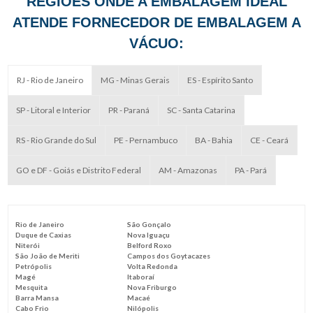
REGIÕES ONDE A EMBALAGEM IDEAL
ATENDE FORNECEDOR DE EMBALAGEM A
VÁCUO:
RJ - Rio de Janeiro
MG - Minas Gerais
ES - Espírito Santo
SP - Litoral e Interior
PR - Paraná
SC - Santa Catarina
RS - Rio Grande do Sul
PE - Pernambuco
BA - Bahia
CE - Ceará
GO e DF - Goiás e Distrito Federal
AM - Amazonas
PA - Pará
Rio de Janeiro
São Gonçalo
Duque de Caxias
Nova Iguaçu
Niterói
Belford Roxo
São João de Meriti
Campos dos Goytacazes
Petrópolis
Volta Redonda
Magé
Itaboraí
Mesquita
Nova Friburgo
Barra Mansa
Macaé
Cabo Frio
Nilópolis