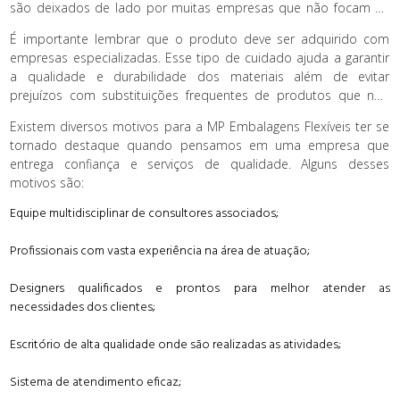
são deixados de lado por muitas empresas que não focam na
fidelização do cliente.
É importante lembrar que o produto deve ser adquirido com
empresas especializadas. Esse tipo de cuidado ajuda a garantir
a qualidade e durabilidade dos materiais além de evitar
prejuízos com substituições frequentes de produtos que não
cumprem com suas funções adequadamente. Assim é possível
Existem diversos motivos para a MP Embalagens Flexíveis ter se
poupar gastos desnecessários.
tornado destaque quando pensamos em uma empresa que
entrega confiança e serviços de qualidade. Alguns desses
motivos são:
Equipe multidisciplinar de consultores associados;
Profissionais com vasta experiência na área de atuação;
Designers qualificados e prontos para melhor atender as
necessidades dos clientes;
Escritório de alta qualidade onde são realizadas as atividades;
Sistema de atendimento eficaz;