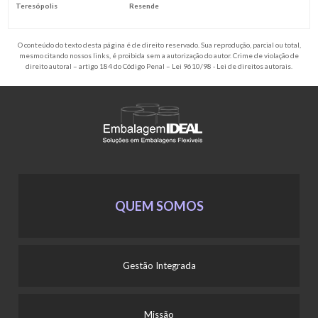
Teresópolis
Resende
O conteúdo do texto desta página é de direito reservado. Sua reprodução, parcial ou total,
mesmo citando nossos links, é proibida sem a autorização do autor. Crime de violação de
direito autoral – artigo 184 do Código Penal –
Lei 9610/98 - Lei de direitos autorais
.
QUEM SOMOS
Gestão Integrada
Missão