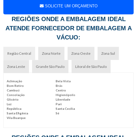
SOLICITE UM ORÇAMENTO
REGIÕES ONDE A EMBALAGEM IDEAL
ATENDE FORNECEDOR DE EMBALAGEM A
VÁCUO:
Região Central
Zona Norte
Zona Oeste
Zona Sul
Zona Leste
Grande São Paulo
Litoral de São Paulo
Aclimação
Bela Vista
Bom Retiro
Brás
Cambuci
Centro
Consolação
Higienópolis
Glicério
Liberdade
Luz
Pari
República
Santa Cecília
Santa Efigênia
Sé
Vila Buarque