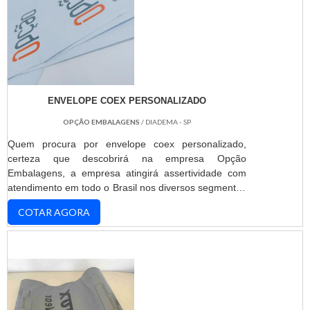
ENVELOPE COEX PERSONALIZADO
OPÇÃO EMBALAGENS
/ DIADEMA - SP
Quem procura por envelope coex personalizado,
certeza que descobrirá na empresa Opção
Embalagens, a empresa atingirá assertividade com
atendimento em todo o Brasil nos diversos segmentos
de mercado.DETALHES SOBRE O ENVELOPE COEX
COTAR AGORA
PERSONALIZADOHá muitas maneiras eficientes de
demonstrar competência e excelência em uma área
de atuação. A Opção Embalagens canaliza seus
recursos em oferecer uma estrutura com: Tecnologia
de ponta; Escritório de alta qualidade onde são
realizadas as atividades; Estrutura suficiente para
atender todas as demandas. Tudo isso para garantir