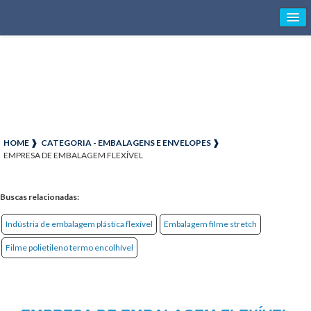
HOME ❱
CATEGORIA - EMBALAGENS E ENVELOPES ❱
EMPRESA DE EMBALAGEM FLEXÍVEL
Buscas relacionadas:
Indústria de embalagem plástica flexível
Embalagem filme stretch
Filme polietileno termo encolhível