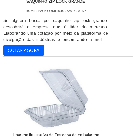
SAQUINHO ZIP LOCK GRANDE
ROMER PACK COMERCIO
/ São Paulo - SP
Se alguém busca por saquinho zip lock grande,
descobrirá a empresa que é líder do mercado.
Elaborando uma cotação por meio da plataforma de
divulgação das indústrias e encontrando a melhor
referência do mercado.MAIS INFORMAÇÕES
COTAR AGORA
INTERESSANTES SOBRE SAQUINHO ZIP LOCK
GRANDESe alguém busca por saquinho zip lock
grande segura, depara com a ROMER PACK. A
empresa tem em seu escopo aditivos para tintas e
análise de riscos, disponibilizando tud...
Imagem ilustrativa de Empresa de embalagem