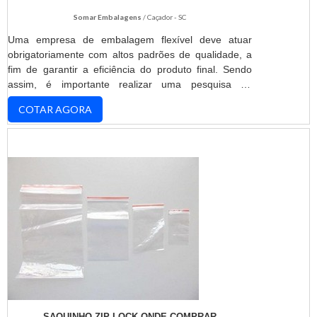
Somar Embalagens
/ Caçador - SC
Uma empresa de embalagem flexível deve atuar
obrigatoriamente com altos padrões de qualidade, a
fim de garantir a eficiência do produto final. Sendo
assim, é importante realizar uma pesquisa de
mercado, analisando fatores como matéria-prima,
COTAR AGORA
preço, qualidade e prazos de entrega.DETALHES
FUNDAMENTAIS PARA A
CONTRATAÇÃODesenvolvidas estrategicamente, as
embalagens flexíveis são consideradas as mais
populares do mercado devido a versatilid...
SAQUINHO ZIP LOCK ONDE COMPRAR