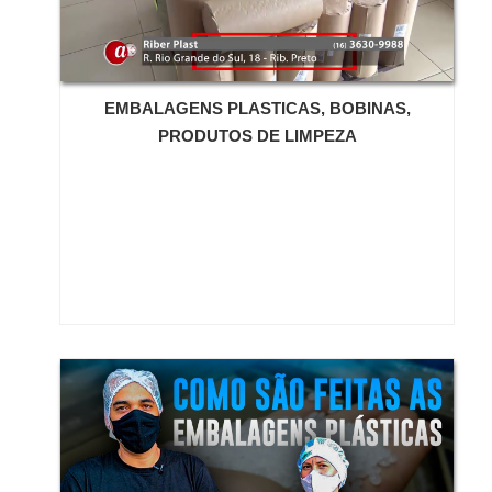
serão destacados alguns diferenciais da companhia
que promove benefícios incomparáveis: Consultores
técnicos para desenvolver o projeto; Engenheiros
formados no segmento de embalagens
EMBALAGENS PLASTICAS, BOBINAS,
plásticas; Equipamentos modernos e tecnológicos
PRODUTOS DE LIMPEZA
para uma fabricação precisa. Por último, é de suma
importância destacar que diversos estudos mostram
que o apelo visual é um fator que pode influenciar
diretamente os hábitos de consumo. Devido a isso, as
embalagens transparentes ganham destaque não só
para armazenar alimentos, mas também brinquedos,
colchões, adubos, dentre outros
produtos. EMBALAGENS EFICIENTES PARA
ARMAZENAR ALIMENTOS Quer adquirir uma
embalagem flexível transparente para alimento de
alta qualidade? Atuando em vários estados das
regiões Sul e Sudeste, a Somar Embalagens
assegura um amplo catálogo, a fim de suprir as
demandas de diferentes setores industriais. Solicite
um orçamento, por e-mail ou telefone, e saiba mais! .