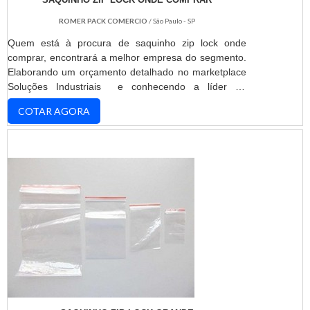
ROMER PACK COMERCIO
/ São Paulo - SP
Quem está à procura de saquinho zip lock onde
comprar, encontrará a melhor empresa do segmento.
Elaborando um orçamento detalhado no marketplace
Soluções Industriais e conhecendo a líder do
mercado.MAIS DETALHES SOBRE SAQUINHO ZIP
COTAR AGORA
LOCK ONDE COMPRARQuem está a procura de
saquinho zip lock onde comprar responsável, acha o
site da ROMER PACK. Com grande know-how focado
em aditivo époxi e perfil profissiográfico
previdenciário, focando em ...