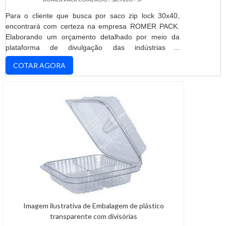
Para o cliente que busca por saco zip lock 30x40,
encontrará com certeza na empresa ROMER PACK.
Elaborando um orçamento detalhado por meio da
plataforma de divulgação das indústrias e
conhecendo a maior referência no mercado em seu
COTAR AGORA
proprio segmento.ALGUNS DETALHES SOBRE SACO
ZIP LOCK 30X40Quem precisa de saco zip lock
30x40 altamente qualificada, encontra o site da
ROMER PACK. Uma empresa com alto know-how em
anticorrosivo e plano de a...
Imagem ilustrativa de Embalagem de plástico
transparente com divisórias