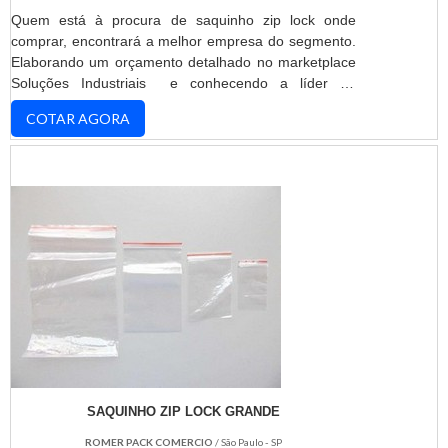
Quem está à procura de saquinho zip lock onde
comprar, encontrará a melhor empresa do segmento.
Elaborando um orçamento detalhado no marketplace
Soluções Industriais e conhecendo a líder do
mercado.MAIS DETALHES SOBRE SAQUINHO ZIP
COTAR AGORA
LOCK ONDE COMPRARQuem está a procura de
saquinho zip lock onde comprar responsável, acha o
site da ROMER PACK. Com grande know-how focado
em aditivo époxi e perfil profissiográfico
previdenciário, focando em ...
SAQUINHO ZIP LOCK GRANDE
ROMER PACK COMERCIO
/ São Paulo - SP