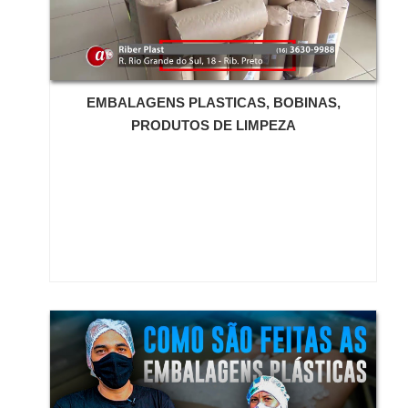
a companhia oferece sempre a melhor opção para o
cliente final.Ainda focando em fornecedor de envelope
de segurança, é importante buscar uma empresa que
tenha produtos e serviços com ótima qualidade e
proteção, pequenos detalhes, mas de grande valia
EMBALAGENS PLASTICAS, BOBINAS,
para saber a procedência e seriedade da
empresa.Existem muitas formas diferentes de
PRODUTOS DE LIMPEZA
demonstrar conhecimento e autoridade em uma área
de atuação. Boas razões pelas quais a Opção
Embalagens é a escolha ideal sempre que precisar de
fornecedor de envelope de segurança: Comprometida
com os serviços; Responsável; Altamente qualificada;
Inovadora; Séria.GARANTIA E ASSERTIVIDADE NO
SEGMENTONa Opção Embalagens tem tudo que se
precisa para fornecedor de envelope de segurança. É
sempre a opção mais confiável, disponibilizando itens
como saco plástico tipo fronha e saco manta de
Polietileno Expandido (PE).É reconhecida por ser
comprometida com os serviços e inovadora,
qualificações possíveis pelo fato de a empresa
possuir escritório de alta qualidade onde são