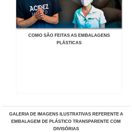
realizadas as atividades e mais de 20 anos de
experiência no segmento. Tudo isso, somado a uma
equipe com colaboradores proativos e especialistas
dedicados, garante uma entrega de excelência de
ponta a ponta. Saiba mais informações solicitando um
orçamento sem compromisso! .
COMO SÃO FEITAS AS EMBALAGENS
PLÁSTICAS
GALERIA DE IMAGENS ILUSTRATIVAS REFERENTE A
EMBALAGEM DE PLÁSTICO TRANSPARENTE COM
DIVISÓRIAS