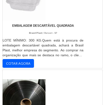
EMBALAGEM DESCARTÁVEL QUADRADA
Brasil Plast
/ Barueri - SP
LOTE MÍNIMO: 300 KG.Quem está à procura de
embalagem descartável quadrada, achará a Brasil
Plast, melhor empresa do segmento. Ao comprar na
organização que mais se destaca no ramo, o cliente
receberá um atendimento de excelência e terá a
COTAR AGORA
garantia de adquirir produtos que solucionem
qualquer demanda.DIFERENCIAIS DA EMBALAGEM
DESCARTÁVEL QUADRADASe alguém procurar por
embalagem descartável quadrada em uma empresa
responsável, descobre a Brasil Plast. Disponibilizando
para os clientes bobina pet reciclado, garantindo a
satisfação da venda à entrega final, com foco total na
qualidade.Sem trocar o foco sobre embalagem
descartável quadrada, mais do que visar apenas