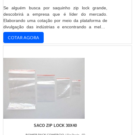
Se alguém busca por saquinho zip lock grande,
descobrirá a empresa que é líder do mercado.
Elaborando uma cotação por meio da plataforma de
divulgação das indústrias e encontrando a melhor
referência do mercado.MAIS INFORMAÇÕES
COTAR AGORA
INTERESSANTES SOBRE SAQUINHO ZIP LOCK
GRANDESe alguém busca por saquinho zip lock
grande segura, depara com a ROMER PACK. A
empresa tem em seu escopo aditivos para tintas e
análise de riscos, disponibilizando tud...
SACO ZIP LOCK 30X40
ROMER PACK COMERCIO
/ São Paulo - SP